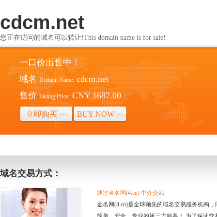
cdcm.net
您正在访问的域名可以转让!This domain name is for sale!
一口价出售中！
域名
cdcm.net
Domain Name:
售价
CNY 1687.00
Listing Price:
立即购买
BUY NOW
>>
>>
域名交易方式：
通过金名网(4.cn) 中介交易
金名网(4.cn)是全球领先的域名交易服务机
简单、安全、专业的第三方服务！ 为了保证交