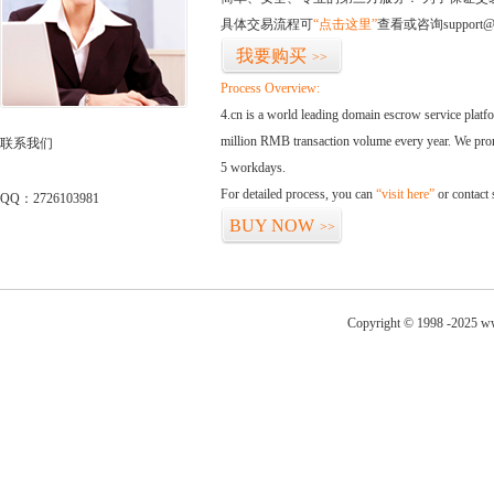
具体交易流程可
“点击这里”
查看或咨询support@
我要购买
>>
Process Overview:
4.cn is a world leading domain escrow service plat
million RMB transaction volume every year. We promi
联系我们
5 workdays.
For detailed process, you can
“visit here”
or contact
QQ：2726103981
BUY NOW
>>
Copyright © 1998 -2025 ww